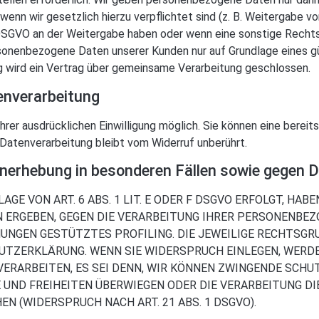
 wenn wir gesetzlich hierzu verpflichtet sind (z. B. Weitergabe 
 f DSGVO an der Weitergabe haben oder wenn eine sonstige Rech
rsonenbezogene Daten unserer Kunden nur auf Grundlage eines gü
g wird ein Vertrag über gemeinsame Verarbeitung geschlossen.
tenverarbeitung
rer ausdrücklichen Einwilligung möglich. Sie können eine bereits e
Datenverarbeitung bleibt vom Widerruf unberührt.
nerhebung in besonderen Fällen sowie gegen 
E VON ART. 6 ABS. 1 LIT. E ODER F DSGVO ERFOLGT, HABE
ON ERGEBEN, GEGEN DIE VERARBEITUNG IHRER PERSONENBE
MMUNGEN GESTÜTZTES PROFILING. DIE JEWEILIGE RECHTSGR
UTZERKLÄRUNG. WENN SIE WIDERSPRUCH EINLEGEN, WERD
RARBEITEN, ES SEI DENN, WIR KÖNNEN ZWINGENDE SCHU
TE UND FREIHEITEN ÜBERWIEGEN ODER DIE VERARBEITUNG 
 (WIDERSPRUCH NACH ART. 21 ABS. 1 DSGVO).